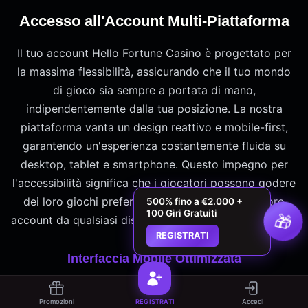
Accesso all'Account Multi-Piattaforma
Il tuo account Hello Fortune Casino è progettato per
la massima flessibilità, assicurando che il tuo mondo
di gioco sia sempre a portata di mano,
indipendentemente dalla tua posizione. La nostra
piattaforma vanta un design reattivo e mobile-first,
garantendo un'esperienza costantemente fluida su
desktop, tablet e smartphone. Questo impegno per
l'accessibilità significa che i giocatori possono godere
dei loro giochi preferiti e gestire i dettagli del loro
500% fino a €2.000 +
100 Giri Gratuiti
🎁
account da qualsiasi dispositivo, in qualsiasi momento.
REGISTRATI
Interfaccia Mobile Ottimizzata
Accedere al casinò tramite il browser mobile su
qualsiasi dispositivo iOS o Android offre un'esperienza
Promozioni
REGISTRATI
Accedi