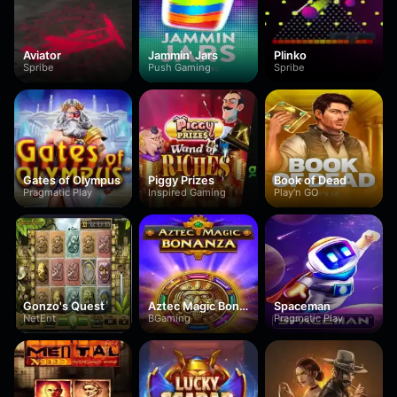
Aviator
Jammin' Jars
Plinko
Spribe
Push Gaming
Spribe
Gates of Olympus
Piggy Prizes
Book of Dead
Pragmatic Play
Inspired Gaming
Play'n GO
Gonzo's Quest
Aztec Magic Bonanza
Spaceman
NetEnt
BGaming
Pragmatic Play