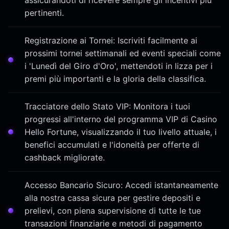
pertinenti.
Registrazione ai Tornei: Iscriviti facilmente ai
prossimi tornei settimanali ed eventi speciali come
i 'Lunedì del Giro d'Oro', mettendoti in lizza per i
premi più importanti e la gloria della classifica.
Tracciatore dello Stato VIP: Monitora i tuoi
progressi all'interno del programma VIP di Casino
Hello Fortune, visualizzando il tuo livello attuale, i
benefici accumulati e l'idoneità per offerte di
cashback migliorate.
Accesso Bancario Sicuro: Accedi istantaneamente
alla nostra cassa sicura per gestire depositi e
prelievi, con piena supervisione di tutte le tue
transazioni finanziarie e metodi di pagamento