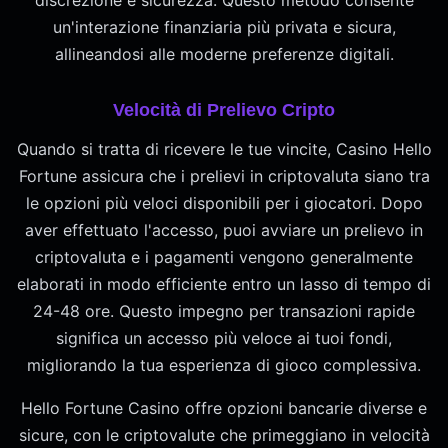
un'interazione finanziaria più privata e sicura,
allineandosi alle moderne preferenze digitali.
Velocità di Prelievo Cripto
Quando si tratta di ricevere le tue vincite, Casino Hello
Fortune assicura che i prelievi in criptovaluta siano tra
le opzioni più veloci disponibili per i giocatori. Dopo
aver effettuato l'accesso, puoi avviare un prelievo in
criptovaluta e i pagamenti vengono generalmente
elaborati in modo efficiente entro un lasso di tempo di
24-48 ore. Questo impegno per transazioni rapide
significa un accesso più veloce ai tuoi fondi,
migliorando la tua esperienza di gioco complessiva.
Hello Fortune Casino offre opzioni bancarie diverse e
sicure, con le criptovalute che primeggiano in velocità