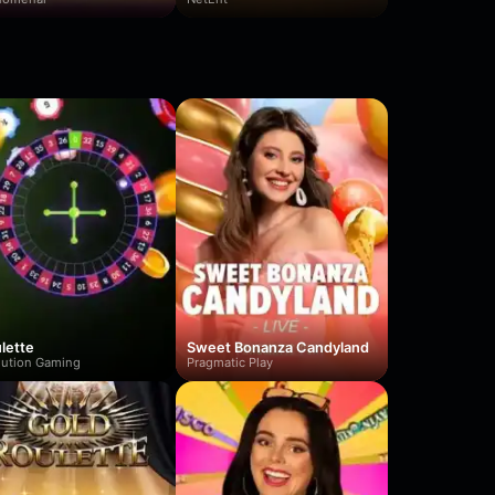
lette
Sweet Bonanza Candyland
lution Gaming
Pragmatic Play