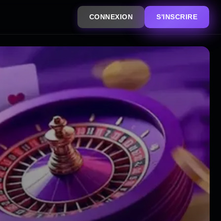
CONNEXION
S'INSCRIRE