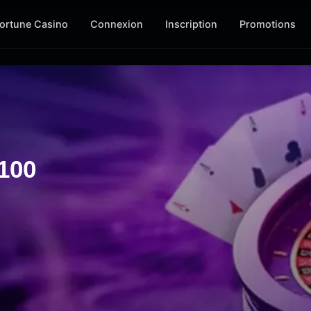
Fortune Casino
Connexion
Inscription
Promotions
 100