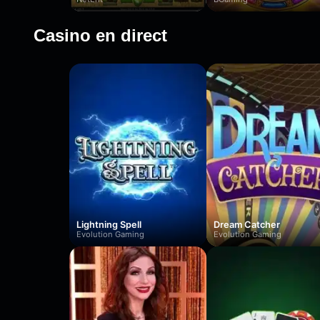
Casino en direct
Lightning Spell
Dream Catcher
Evolution Gaming
Evolution Gaming