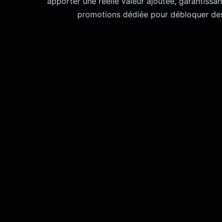
apporter une réelle valeur ajoutée, garantissa
promotions dédiée pour débloquer des 