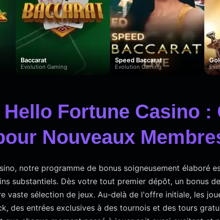
Baccarat
Speed Baccarat
Gol
Evolution Gaming
Evolution Gaming
Evo
ello Fortune Casino : 
pour Nouveaux Membre
asino, notre programme de bonus soigneusement élaboré es
ains substantiels. Dès votre tout premier dépôt, un bonus d
re vaste sélection de jeux. Au-delà de l'offre initiale, les j
k, des entrées exclusives à des tournois et des tours gra