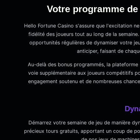
Votre programme de
Hello Fortune Casino s'assure que l'excitation 
fidélité des joueurs tout au long de la semain
opportunités régulières de dynamiser votre je
anticiper, faisant de chaqu
Au-delà des bonus programmés, la plateforme o
voie supplémentaire aux joueurs compétitifs pou
engagement soutenu et de nombreuses chances
Dyn
Démarrez votre semaine de jeu de manière dyn
précieux tours gratuits, apportant un coup de po
de nos jeux de machines à