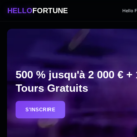
HELLO
FORTUNE
Hello 
500 % jusqu'à 2 000 € +
Tours Gratuits
S'INSCRIRE