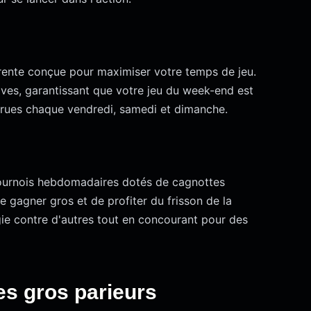
rente conçue pour maximiser votre temps de jeu.
ves, garantissant que votre jeu du week-end est
rues chaque vendredi, samedi et dimanche.
ournois hebdomadaires dotés de cagnottes
 gagner gros et de profiter du frisson de la
égie contre d'autres tout en concourant pour des
es gros parieurs