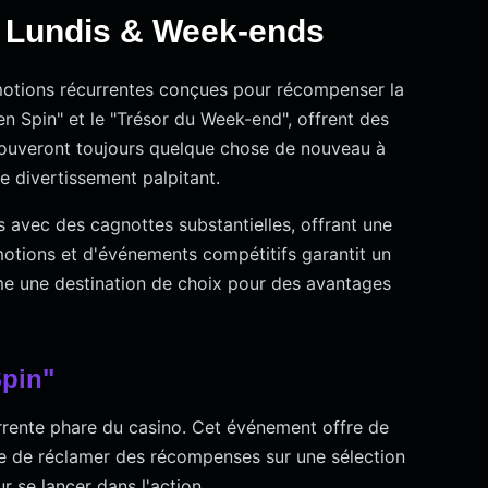
 Lundis & Week-ends
omotions récurrentes conçues pour récompenser la
n Spin" et le "Trésor du Week-end", offrent des
trouveront toujours quelque chose de nouveau à
de divertissement palpitant.
avec des cagnottes substantielles, offrant une
omotions et d'événements compétitifs garantit un
 une destination de choix pour des avantages
pin"
rente phare du casino. Cet événement offre de
ère de réclamer des récompenses sur une sélection
r se lancer dans l'action.