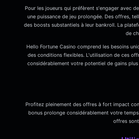
Pour les joueurs qui préfèrent s'engager avec de
une puissance de jeu prolongée. Des offres, te
des boosts substantiels à leur bankroll. La plate
de ch
Hello Fortune Casino comprend les besoins uniq
des conditions flexibles. L'utilisation de ces 
considérablement votre potentiel de gains plus
Profitez pleinement des offres à fort impact co
bonus prolonge considérablement votre temps d
offres son