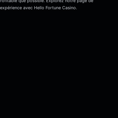
profitable que possible. Explorez notre page de
 expérience avec Hello Fortune Casino.