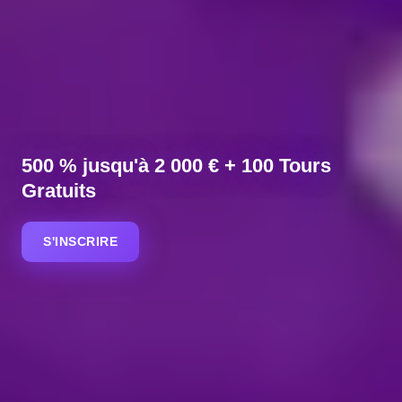
500 % jusqu'à 2 000 € + 100 Tours
Gratuits
S'INSCRIRE