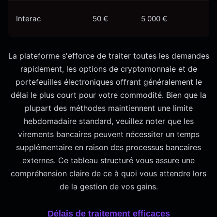
Ju
Interac
50 €
5 000 €
he
La plateforme s'efforce de traiter toutes les demandes
rapidement, les options de cryptomonnaie et de
portefeuilles électroniques offrant généralement le
délai le plus court pour votre commodité. Bien que la
plupart des méthodes maintiennent une limite
hebdomadaire standard, veuillez noter que les
virements bancaires peuvent nécessiter un temps
supplémentaire en raison des processus bancaires
externes. Ce tableau structuré vous assure une
compréhension claire de ce à quoi vous attendre lors
de la gestion de vos gains.
Délais de traitement efficaces