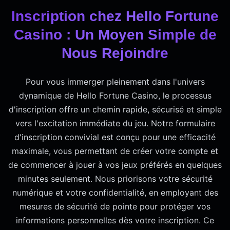
Inscription chez Hello Fortune
Casino : Un Moyen Simple de
Nous Rejoindre
Pour vous immerger pleinement dans l'univers
dynamique de Hello Fortune Casino, le processus
d'inscription offre un chemin rapide, sécurisé et simple
vers l'excitation immédiate du jeu. Notre formulaire
d'inscription convivial est conçu pour une efficacité
maximale, vous permettant de créer votre compte et
de commencer à jouer à vos jeux préférés en quelques
minutes seulement. Nous priorisons votre sécurité
numérique et votre confidentialité, en employant des
mesures de sécurité de pointe pour protéger vos
informations personnelles dès votre inscription. Ce