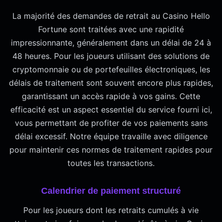
La majorité des demandes de retrait au Casino Hello
Fortune sont traitées avec une rapidité
impressionnante, généralement dans un délai de 24 à
48 heures. Pour les joueurs utilisant des solutions de
cryptomonnaie ou de portefeuilles électroniques, les
délais de traitement sont souvent encore plus rapides,
garantissant un accès rapide à vos gains. Cette
efficacité est un aspect essentiel du service fourni ici,
vous permettant de profiter de vos paiements sans
délai excessif. Notre équipe travaille avec diligence
pour maintenir ces normes de traitement rapides pour
toutes les transactions.
Calendrier de paiement structuré
Pour les joueurs dont les retraits cumulés à vie