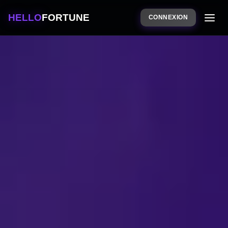
HELLO
FORTUNE
CONNEXION