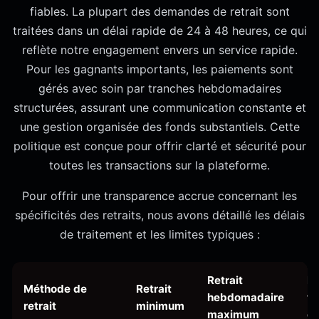
fiables. La plupart des demandes de retrait sont
traitées dans un délai rapide de 24 à 48 heures, ce qui
reflète notre engagement envers un service rapide.
Pour les gagnants importants, les paiements sont
gérés avec soin par tranches hebdomadaires
structurées, assurant une communication constante et
une gestion organisée des fonds substantiels. Cette
politique est conçue pour offrir clarté et sécurité pour
toutes les transactions sur la plateforme.
Pour offrir une transparence accrue concernant les
spécificités des retraits, nous avons détaillé les délais
de traitement et les limites typiques :
Retrait
Dé
Méthode de
Retrait
hebdomadaire
tr
retrait
minimum
maximum
es